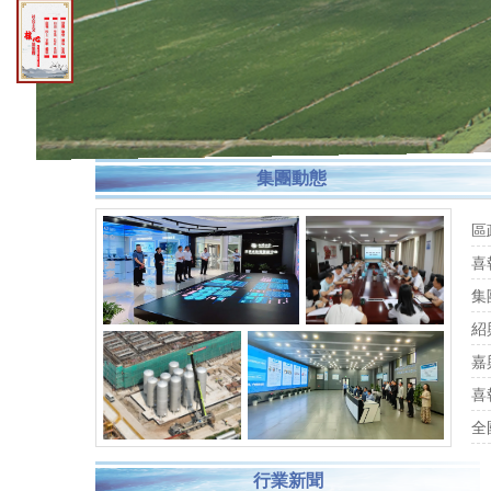
集團動態
區
喜
集
懇
紹
項
嘉
喜
獲
全
產
行業新聞