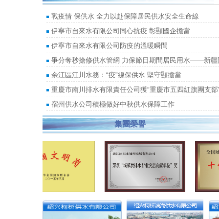
戰疫情 保供水 全力以赴保障居民供水安全生命線
伊寧市自來水有限公司同心抗疫 彰顯國企擔當
伊寧市自來水有限公司防疫的溫暖瞬間
爭分奪秒搶修供水管網 力保節日期間居民用水——新疆
團股份有限公司
余江區江川水務：“疫”線保供水 堅守顯擔當
重慶市南川排水有限責任公司獲“重慶市五四紅旗團支部
宿州供水公司積極做好中秋供水保障工作
集團榮譽