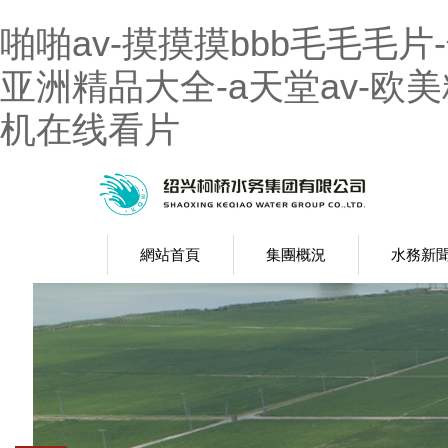
啪啪av-摸摸摸bbb毛毛毛片
亚洲精品大全-a天堂av-欧
机在线看片
網站首頁
集團概況
水務新
X