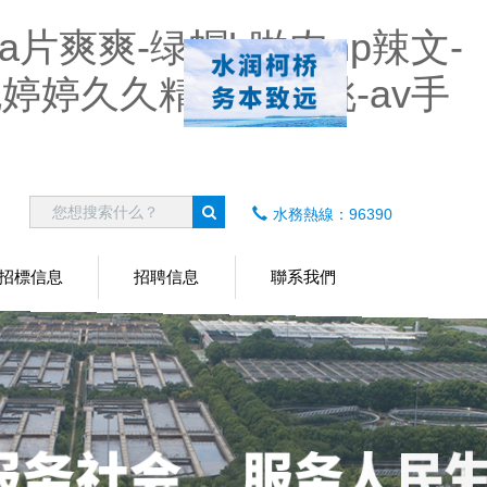
a片爽爽-绿帽h啪肉np辣文-
婷婷久久精品av蜜桃-av手
水務熱線：96390
招標信息
招聘信息
聯系我們