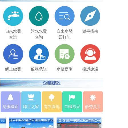
自來水費
污水水費
自來水發
辦事指南
查詢
查詢
票打印
網上繳費
服務承諾
水價標準
投訴建議
企業建設
清廉國企
職工之家
青年園地
巾幗風采
優秀員工