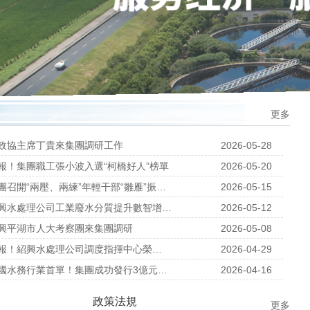
更多
政協主席丁貴來集團調研工作
2026-05-28
報！集團職工張小波入選“柯橋好人”榜單
2026-05-20
團召開“兩壓、兩練”年輕干部“雛雁”振翅
2026-05-15
談會
興水處理公司工業廢水分質提升數智增效
2026-05-12
目核心設備開始安裝
興平湖市人大考察團來集團調研
2026-05-08
報！紹興水處理公司調度指揮中心榮
2026-04-29
“浙江省工人先鋒號”稱號
國水務行業首單！集團成功發行3億元資
2026-04-16
擔保債務融資工具（CB）
政策法規
更多